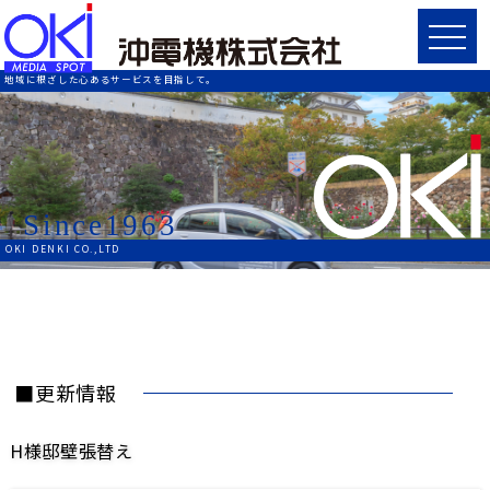
地域に根ざした心あるサービスを目指して。
Since1963
OKI DENKI CO.,LTD
■更新情報
H様邸壁張替え