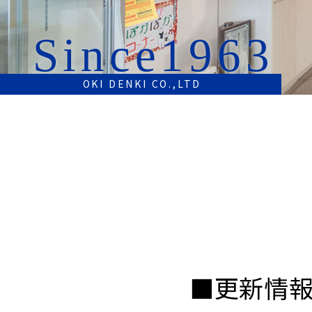
Since1963
OKI DENKI CO.,LTD
■更新情