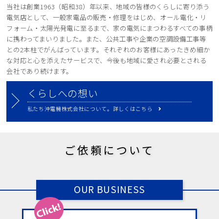
当社は創業1963（昭和38）年以来、地域の皆様のくらしに寄り添う
電気店として、一般家電品の販売・修理をはじめ、オール電化・リ
フォーム・太陽光発電に至るまで、家の電気にまつわるすべての事柄
に携わってまいりました。また、公共工事や企業の空調設備工事等
との2本柱でがんばっています。それぞれのお客様にあったきめ細か
な対応と心を添えたサービスで、今後も地域に愛され必要とされる
会社であり続けます。
くらしへの想い
私たち沖電機株式会社について。詳しくはこちら
ご依頼について
OUR BUSINESS